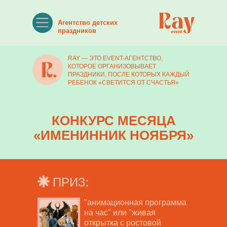
Агентство детских
праздников
RAY — ЭТО EVENT-АГЕНТСТВО,
КОТОРОЕ ОРГАНИЗОВЫВАЕТ
ПРАЗДНИКИ, ПОСЛЕ КОТОРЫХ КАЖДЫЙ
РЕБЕНОК «СВЕТИТСЯ ОТ СЧАСТЬЯ»
КОНКУРС МЕСЯЦА
«ИМЕНИННИК НОЯБРЯ»
ПРИЗ:
"анимационная программа
на час" или "живая
открытка с ростовой