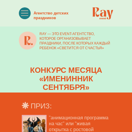
Агентство детских
праздников
RAY — ЭТО EVENT-АГЕНТСТВО,
КОТОРОЕ ОРГАНИЗОВЫВАЕТ
ПРАЗДНИКИ, ПОСЛЕ КОТОРЫХ КАЖДЫЙ
РЕБЕНОК «СВЕТИТСЯ ОТ СЧАСТЬЯ»
КОНКУРС МЕСЯЦА
«ИМЕНИННИК
СЕНТЯБРЯ»
ПРИЗ:
"анимационная программа
на час" или "живая
открытка с ростовой