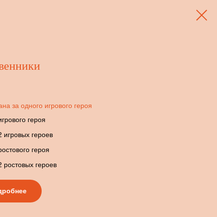
венники
ана за одного игрового героя
игрового героя
2 игровых героев
ростового героя
2 ростовых героев
дробнее