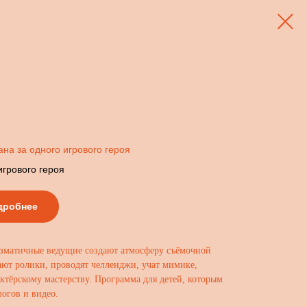
ана за одного игрового героя
игрового героя
дробнее
зматичные ведущие создают атмосферу съёмочной
ют ролики, проводят челленджи, учат мимике,
ктёрскому мастерству. Программа для детей, которым
логов и видео.