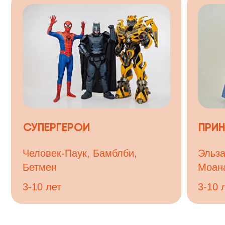
Человек-Паук, Бамблби,
Эльза, Рап
Бетмен
Моана, Ав
3-10 лет
3-10 лет
ВЫБЕРИТЕ ПОДХОДЯ
Стоимость зависит от количества детей и места п
Точный расчет — после заявки