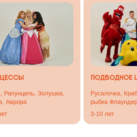
унцель, Золушка,
Русалочка, Краб Себастьян
рора
рыбка Флаундер
3-10 лет
ЩИЙ ФОРМАТ
роведения.