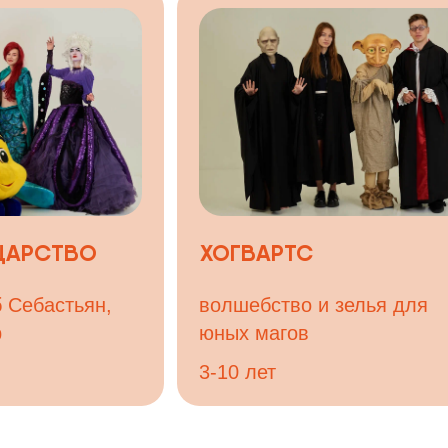
,
волшебство и зелья для
для м
юных магов
иссле
3-10 лет
3-10 л