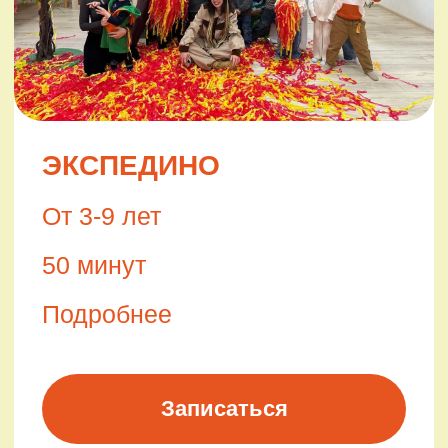
политтикой конфиденциальности
сайта
Даю
согласие
на получение
информационных и рекламных рассылок,
связанных с услугами компании
Получать анонсы
НАШИ ПРОШЕДШИЕ
МЕРОПРИЯТИЯ
Фотогалерея с прошедших открытых
мероприятий